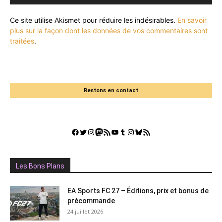
Ce site utilise Akismet pour réduire les indésirables.
En savoir
plus sur la façon dont les données de vos commentaires sont
traitées
.
Restons en contact
Facebook
Twitter
Instagram
Mastodon
Flux RSS
YouTube
Tumblr
Instagram
Bluesky
GestGame
Les Bons Plans
EA Sports FC 27 – Éditions, prix et bonus de
précommande
24 juillet 2026