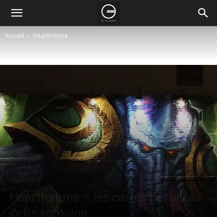
Accueil
Hearthstone
Hearthstone
Hearthstone – les cartes dévoilées
cette semaine