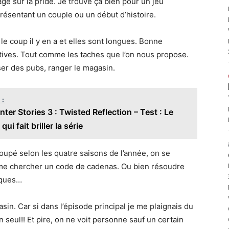
age sur la pride. Je trouve ça bien pour un jeu
présentant un couple ou un début d’histoire.
r le coup il y en a et elles sont longues. Bonne
titives. Tout comme les taches que l’on nous propose.
er des pubs, ranger le magasin.
 :
er Stories 3 : Twisted Reflection – Test : Le
qui fait briller la série
coupé selon les quatre saisons de l’année, on se
omme chercher un code de cadenas. Ou bien résoudre
sques…
gasin. Car si dans l’épisode principal je me plaignais du
’un seul!! Et pire, on ne voit personne sauf un certain