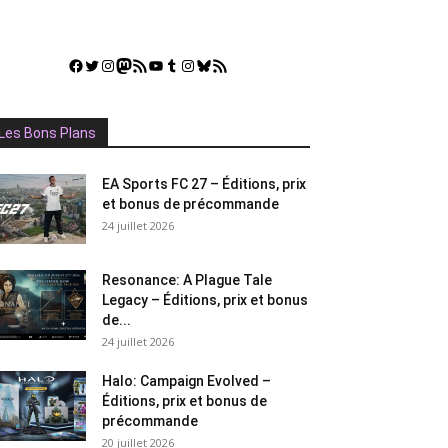
Facebook
Twitter
Instagram
Mastodon
Flux RSS
YouTube
Tumblr
Instagram
Bluesky
GestGame
Les Bons Plans
EA Sports FC 27 – Éditions, prix
et bonus de précommande
24 juillet 2026
Resonance: A Plague Tale
Legacy – Éditions, prix et bonus
de...
24 juillet 2026
Halo: Campaign Evolved –
Éditions, prix et bonus de
précommande
20 juillet 2026