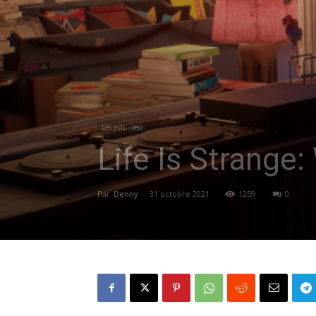
Les avis - Jeu
Life Is Strange
Par
Denny
-
31 octobre 2021
1259
0