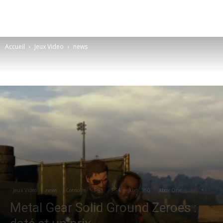
Accueil
Jeux Video
news
Jeux Video
news
Consoles
PS3
PS4
Xbox 360
Xbox One
Metal Gear Solid Ground Zeroes :