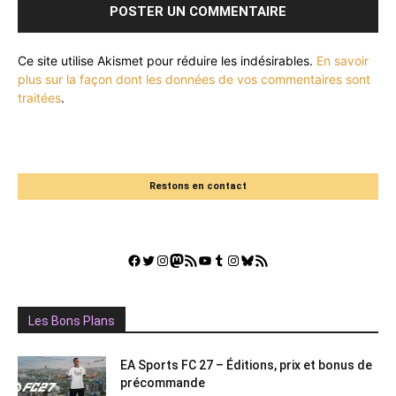
Ce site utilise Akismet pour réduire les indésirables.
En savoir
plus sur la façon dont les données de vos commentaires sont
traitées
.
Restons en contact
Facebook
Twitter
Instagram
Mastodon
Flux RSS
YouTube
Tumblr
Instagram
Bluesky
GestGame
A lire aussi :
EA Sports F1 25 : Pack Saison
Les Bons Plans
2026 – Redéfinissez la grille de
départ !
EA Sports FC 27 – Éditions, prix et bonus de
précommande