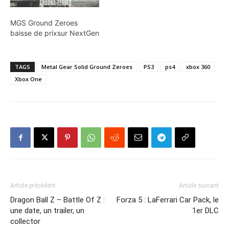
MGS Ground Zeroes
baisse de prixsur NextGen
A lire aussi :
Dragon Ball Xenoverse 3 : Un
nouveau monde imaginé par
TAGS
Metal Gear Solid Ground Zeroes
PS3
ps4
xbox 360
Akira Toriyama annoncé pour
Xbox One
2027
Article précédent
Article suivant
Dragon Ball Z – Battle Of Z :
Forza 5 : LaFerrari Car Pack, le
une date, un trailer, un
1er DLC
collector