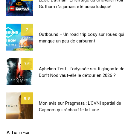
LEGO Batman : L’Héritage du Chevalier Noir –
Gotham n’a jamais été aussi ludique!
7
Outbound – Un road trip cosy sur roues qui
manque un peu de carburant
7.5
Aphelion Test : L’odyssée sci-fi glaçante de
Don’t Nod vaut-elle le détour en 2026 ?
8.8
Mon avis sur Pragmata : L’OVNI spatial de
Capcom qui réchauffe la Lune
A la une