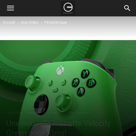
Accueil
Jeux Video
Périphérique
Jeux Video
Périphérique
Consoles
Xbox Series X|S
Une nouvelle manette Velocity
Green pour Xbox!