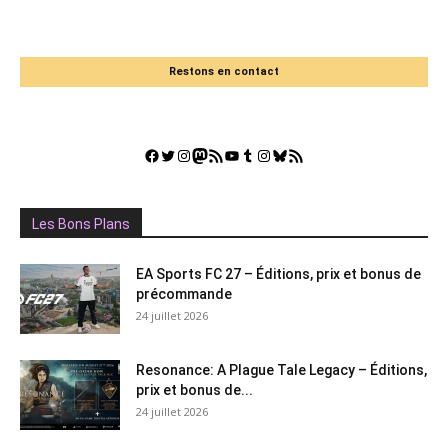
Restons en contact
Facebook
Twitter
Instagram
Mastodon
Flux RSS
YouTube
Tumblr
Instagram
Bluesky
GestGame
Les Bons Plans
EA Sports FC 27 – Éditions, prix et bonus de
précommande
24 juillet 2026
Resonance: A Plague Tale Legacy – Éditions,
prix et bonus de...
24 juillet 2026