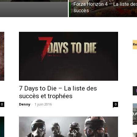
Forza Horizon 4 – La liste de
succès
Re
s
7 Days to Die – La liste des
succès et trophées
Denny
-
1 juin 2016
0
0