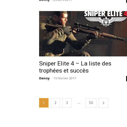
Sniper Elite 4 – La liste des
trophées et succès
Denny
-
15 février 2017
...
1
2
3
50