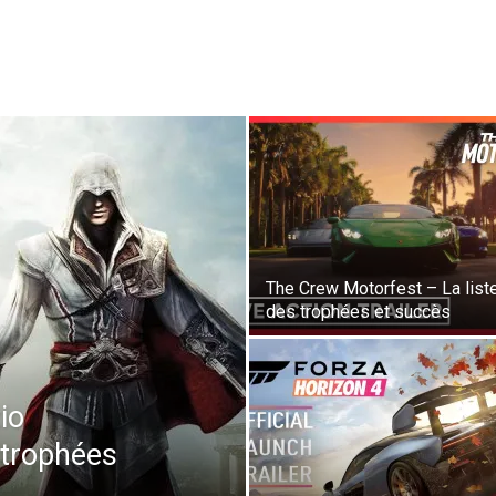
The Crew Motorfest – La list
des trophées et succès
io
s trophées