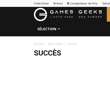
CollecZone
Brèves
Comparateur de Prix
Gérer
G
&
SÉLECTION
G
Accueil
Jeux Video
Succès
SUCCÈS