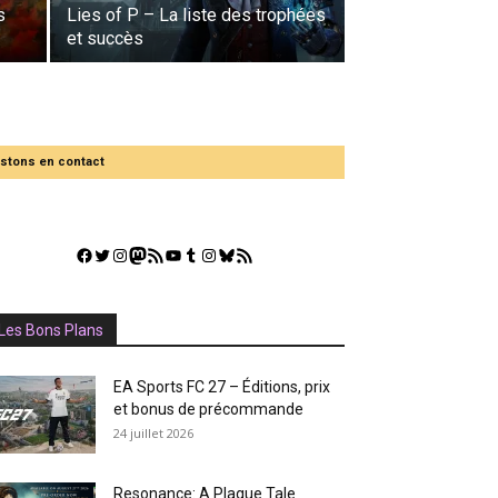
s
Lies of P – La liste des trophées
et succès
stons en contact
Facebook
Twitter
Instagram
Mastodon
Flux RSS
YouTube
Tumblr
Instagram
Bluesky
GestGame
Les Bons Plans
EA Sports FC 27 – Éditions, prix
et bonus de précommande
24 juillet 2026
Resonance: A Plague Tale