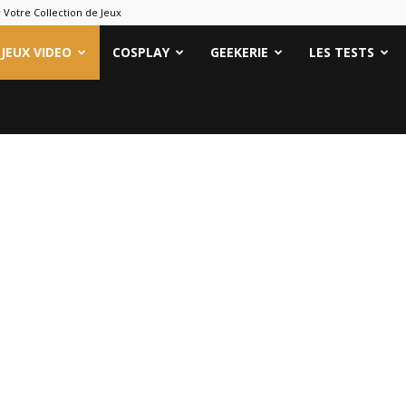
 Votre Collection de Jeux
ames
JEUX VIDEO
COSPLAY
GEEKERIE
LES TESTS
eeks