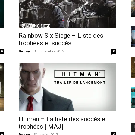
Rainbow Six Siege – Liste des
trophées et succès
Denny
-
30 novembre 2015
0
0
Hitman – La liste des succès et
trophées [ MAJ]
Denny
-
31 janvier 2017
0
0