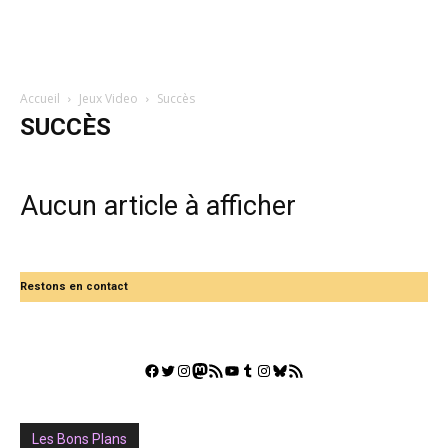
Accueil
Jeux Video
Succès
SUCCÈS
Aucun article à afficher
Restons en contact
Facebook
Twitter
Instagram
Mastodon
Flux RSS
YouTube
Tumblr
Instagram
Bluesky
GestGame
Les Bons Plans