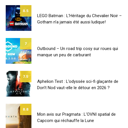
8.5
LEGO Batman : L’Héritage du Chevalier Noir –
Gotham n’a jamais été aussi ludique!
7
Outbound – Un road trip cosy sur roues qui
manque un peu de carburant
7.5
Aphelion Test : L’odyssée sci-fi glaçante de
Don’t Nod vaut-elle le détour en 2026 ?
8.8
Mon avis sur Pragmata : L’OVNI spatial de
Capcom qui réchauffe la Lune