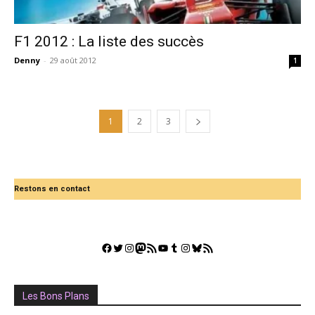
F1 2012 : La liste des succès
Denny
-
29 août 2012
1
1
2
3
Restons en contact
Facebook
Twitter
Instagram
Mastodon
Flux RSS
YouTube
Tumblr
Instagram
Bluesky
GestGame
Les Bons Plans