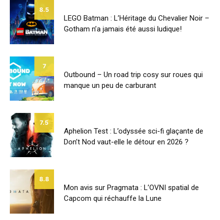
8.5
LEGO Batman : L’Héritage du Chevalier Noir –
Gotham n’a jamais été aussi ludique!
7
Outbound – Un road trip cosy sur roues qui
manque un peu de carburant
7.5
Aphelion Test : L’odyssée sci-fi glaçante de
Don’t Nod vaut-elle le détour en 2026 ?
8.8
Mon avis sur Pragmata : L’OVNI spatial de
Capcom qui réchauffe la Lune