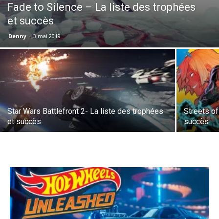
Fade to Silence – La liste des trophées
et succès
Denny
-
3 mai 2019
Star Wars Battlefront 2- La liste des trophées
Streets of
et succès
succès