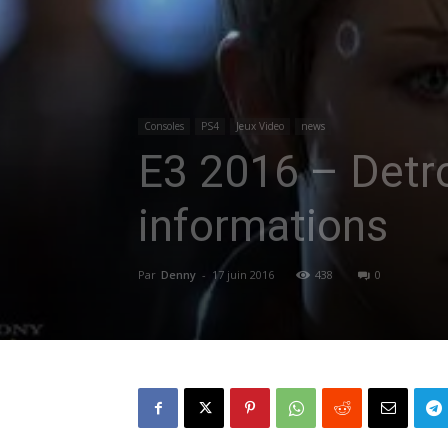
Consoles
PS4
Jeux Video
news
E3 2016 – Detr
informations
Par
Denny
-
17 juin 2016
438
0