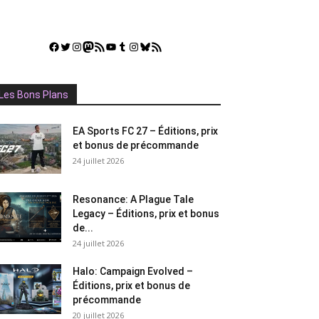
Facebook
Twitter
Instagram
Mastodon
Flux RSS
YouTube
Tumblr
Instagram
Bluesky
GestGame
Les Bons Plans
EA Sports FC 27 – Éditions, prix
et bonus de précommande
24 juillet 2026
Resonance: A Plague Tale
Legacy – Éditions, prix et bonus
de...
24 juillet 2026
Halo: Campaign Evolved –
Éditions, prix et bonus de
précommande
20 juillet 2026