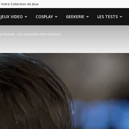
 Votre Collection de Jeux
ames
JEUX VIDEO
COSPLAY
GEEKERIE
LES TESTS
e Human – De nouvelles informations
eeks