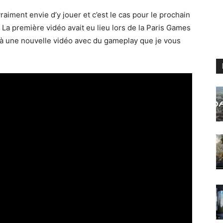
aiment envie d’y jouer et c’est le cas pour le prochain
La première vidéo avait eu lieu lors de la Paris Games
t à une nouvelle vidéo avec du gameplay que je vous