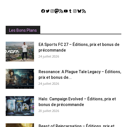
Facebook
Twitter
Instagram
Mastodon
Flux RSS
YouTube
Tumblr
Instagram
Bluesky
GestGame
Les Bons Plans
EA Sports FC 27 – Éditions, prix et bonus de
précommande
24 juillet 2026
Resonance: A Plague Tale Legacy – Éditions,
prix et bonus de...
24 juillet 2026
Halo: Campaign Evolved – Éditions, prix et
bonus de précommande
20 juillet 2026
Beast of Reincarnation – Éditions, prix et