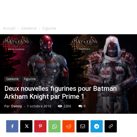
Accueil
Geekerie
Figurine
Geekerie
Figurine
Deux nouvelles figurines pour Batman
Arkham Knight par Prime 1
Par
Denny
-
1 octobre 2016
2206
0