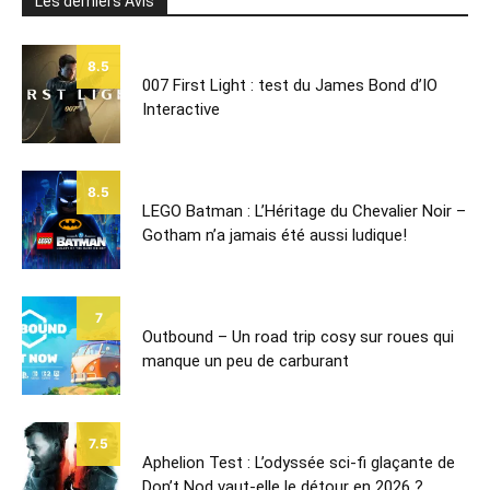
Les derniers Avis
8.5
007 First Light : test du James Bond d’IO
Interactive
8.5
LEGO Batman : L’Héritage du Chevalier Noir –
Gotham n’a jamais été aussi ludique!
7
Outbound – Un road trip cosy sur roues qui
manque un peu de carburant
7.5
Aphelion Test : L’odyssée sci-fi glaçante de
Don’t Nod vaut-elle le détour en 2026 ?