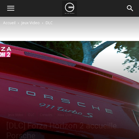
Accueil
Jeux Video
DLC
Jeux Video
DLC
Consoles
Xbox One
[DLC] Forza Horizon 2 accueille
Porsche