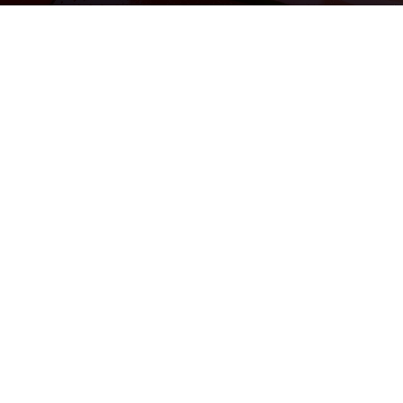
Par
Denny
-
8 juin 2015
730
0