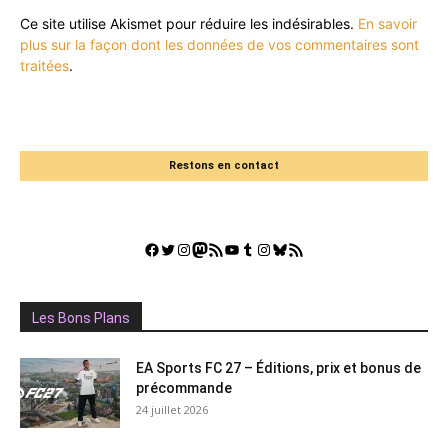
Ce site utilise Akismet pour réduire les indésirables.
En savoir
plus sur la façon dont les données de vos commentaires sont
traitées
.
Restons en contact
Facebook
Twitter
Instagram
Mastodon
Flux RSS
YouTube
Tumblr
Instagram
Bluesky
GestGame
Les Bons Plans
EA Sports FC 27 – Éditions, prix et bonus de
précommande
24 juillet 2026