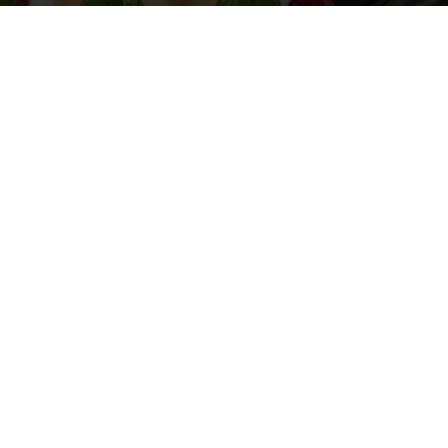
Par
Denny
-
16 juillet 2019
1379
0