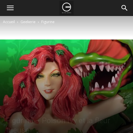
Accueil
Geekerie
Figurine
Geekerie
Figurine
Figurine – Poison Ivy et la fleur
tueuse