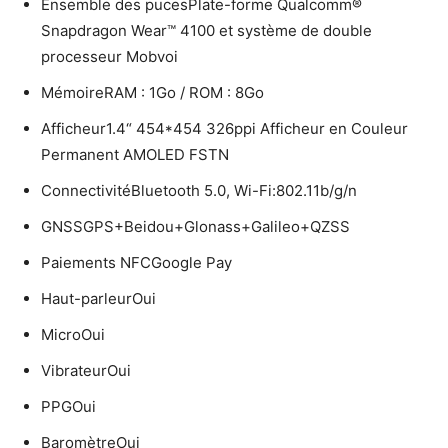
Ensemble des pucesPlate-forme Qualcomm®
Snapdragon Wear™ 4100 et système de double
processeur Mobvoi
MémoireRAM : 1Go / ROM : 8Go
Afficheur1.4“ 454*454 326ppi Afficheur en Couleur
Permanent AMOLED FSTN
ConnectivitéBluetooth 5.0, Wi-Fi:802.11b/g/n
GNSSGPS+Beidou+Glonass+Galileo+QZSS
Paiements NFCGoogle Pay
Haut-parleurOui
MicroOui
VibrateurOui
PPGOui
BaromètreOui