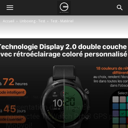
Accueil
Unboxing - Test
Test - Matériel
Unboxing - Test
Test - Matériel
Présentation de la montre
connectée TicWatch Pro 3 GPS par
Mobvoi!