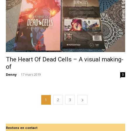
The Heart Of Dead Cells – A visual making-
of
Denny
-
17 mars 2019
0
1
2
3
Restons en contact