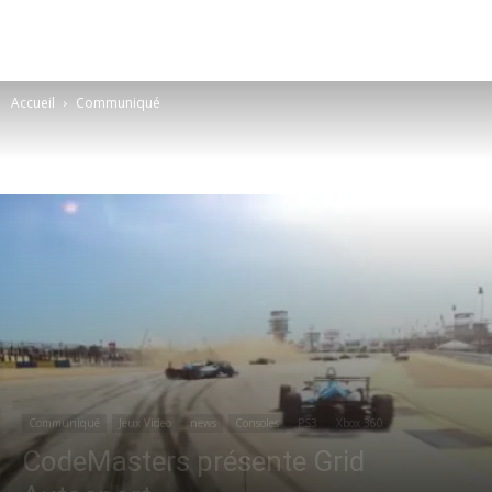
Accueil
Communiqué
Communiqué
Jeux Video
news
Consoles
PS3
Xbox 360
CodeMasters présente Grid