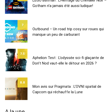
LEGO Batman : L’Héritage du Chevalier Noir –
Gotham n’a jamais été aussi ludique!
7
Outbound – Un road trip cosy sur roues qui
manque un peu de carburant
7.5
Aphelion Test : L’odyssée sci-fi glaçante de
Don’t Nod vaut-elle le détour en 2026 ?
8.8
Mon avis sur Pragmata : L’OVNI spatial de
Capcom qui réchauffe la Lune
A la une