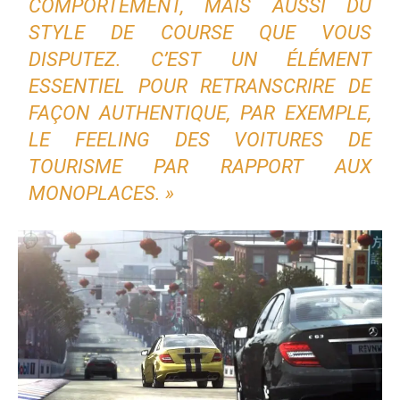
COMPORTEMENT, MAIS AUSSI DU
STYLE DE COURSE QUE VOUS
DISPUTEZ. C’EST UN ÉLÉMENT
ESSENTIEL POUR RETRANSCRIRE DE
FAÇON AUTHENTIQUE, PAR EXEMPLE,
LE FEELING DES VOITURES DE
TOURISME PAR RAPPORT AUX
MONOPLACES. »