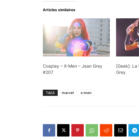
Articles similaires
Cosplay – X-Men – Jean Grey
[Geek]: La
#207
Grey
TAGS
marvel
x-men