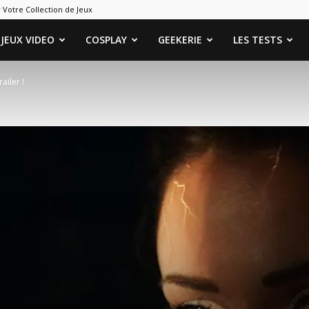
 Votre Collection de Jeux
ames
JEUX VIDEO
COSPLAY
GEEKERIE
LES TESTS
ailer !
eeks