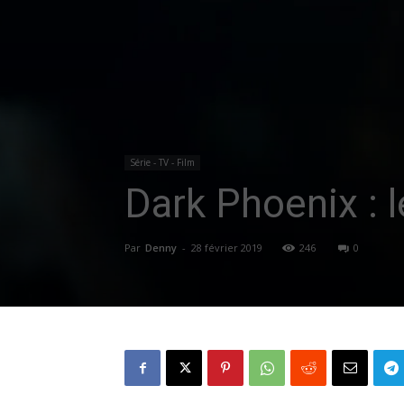
Série - TV - Film
Dark Phoenix : l
Par
Denny
-
28 février 2019
246
0