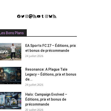
Facebook
Twitter
Instagram
Mastodon
Flux RSS
YouTube
Tumblr
Instagram
Bluesky
GestGame
Les Bons Plans
EA Sports FC 27 – Éditions, prix
et bonus de précommande
24 juillet 2026
Resonance: A Plague Tale
Legacy – Éditions, prix et bonus
de...
24 juillet 2026
Halo: Campaign Evolved –
Éditions, prix et bonus de
précommande
20 juillet 2026