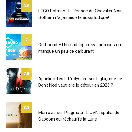
8.5
LEGO Batman : L’Héritage du Chevalier Noir –
Gotham n’a jamais été aussi ludique!
7
Outbound – Un road trip cosy sur roues qui
manque un peu de carburant
7.5
Aphelion Test : L’odyssée sci-fi glaçante de
Don’t Nod vaut-elle le détour en 2026 ?
8.8
Mon avis sur Pragmata : L’OVNI spatial de
Capcom qui réchauffe la Lune