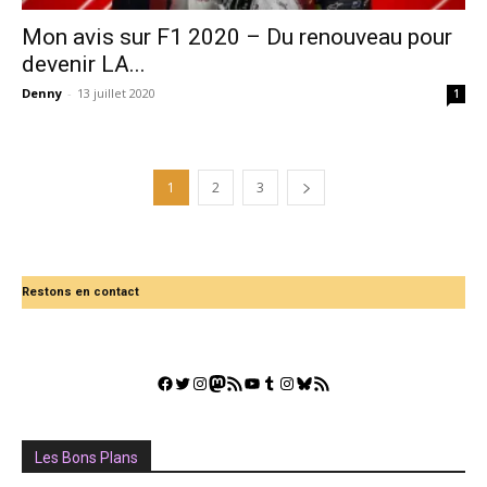
Mon avis sur F1 2020 – Du renouveau pour
devenir LA...
Denny
-
13 juillet 2020
1
1
2
3
Restons en contact
Facebook
Twitter
Instagram
Mastodon
Flux RSS
YouTube
Tumblr
Instagram
Bluesky
GestGame
Les Bons Plans