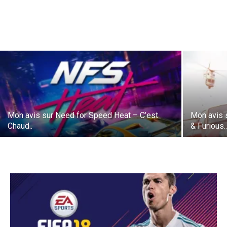
Mon avis sur Need for Speed Heat – C’est
Mon avis 
Chaud..
& Furious.